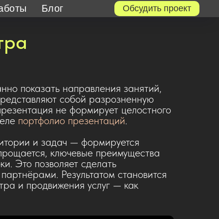
аботы
Блог
Обсудить проект
тра
анно показать направления занятий,
представляют собой разрозненную
 презентация не формирует целостного
деле
портфолио презентаций
.
итории и задач — формируется
рощается, ключевые преимущества
и. Это позволяет сделать
 партнёрами. Результатом становится
тра и продвижения услуг — как