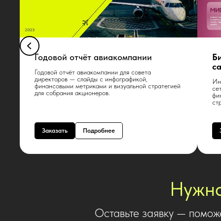
Годовой отчёт авиакомпании
Б
с
Годовой отчёт авиакомпании для совета
директоров — слайды с инфографикой,
Ин
финансовыми метриками и визуальной стратегией
се
для собрания акционеров.
фи
ст
Заказать
Подробнее
Нужна
Оставьте заявку — помож