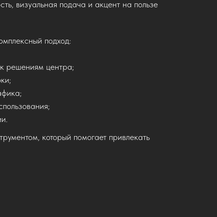
сть, визуальная подача и акцент на пользе
омплексный подход:
 к решениям центра;
ки;
афика;
спользования;
и.
трументом, который помогает привлекать