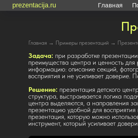
prezentacija.ru
Главная
П
Пр
Главная
→
Примеры презентаций
→ Презента
Задача:
п
ри разработке презентации
преимущества центра и ценность для
информацию: описание секций, фотогр
восприятия и не усиливает доверие. 
Решение:
презентация детского цен
структура, выстраивается логика пода
центра выделяются, а направления за
презентацию удобной для восприятия 
презентация, которую можно использов
инструмент, который усиливает довери