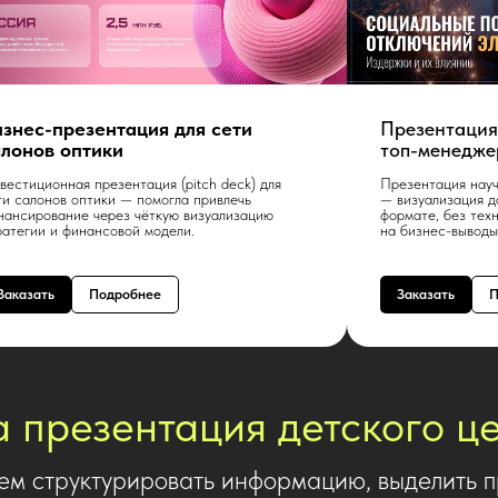
изнес-презентация для сети
Презентация
алонов оптики
топ-менедже
вестиционная презентация (pitch deck) для
Презентация науч
ти салонов оптики — помогла привлечь
— визуализация д
нансирование через чёткую визуализацию
формате, без тех
ратегии и финансовой модели.
на бизнес-выводы
Заказать
Подробнее
Заказать
П
 презентация детского ц
ем структурировать информацию, выделить п