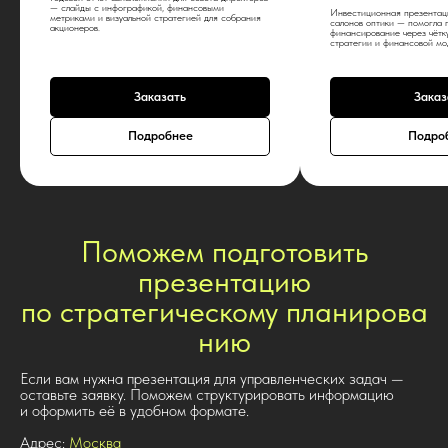
— слайды с инфографикой, финансовыми
Инвестиционная презентация
метриками и визуальной стратегией для собрания
салонов оптики — помогла 
акционеров.
финансирование через чётк
стратегии и финансовой мо
Заказать
Заказ
Подробнее
Подро
Поможем подготовить
презентацию
по стратегическому планирова
нию
Если вам нужна презентация для управленческих задач —
оставьте заявку. Поможем структурировать информацию
и оформить её в удобном формате.
Адрес:
Москва