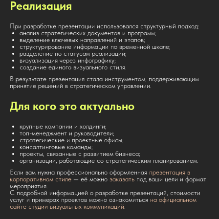
Реализация
При разработке презентации использовался структурный подход:
анализ стратегических документов и программ;
выделение ключевых направлений и этапов;
структурирование информации по временной шкале;
разделение по статусам реализации;
визуализация через инфографику;
создание единого визуального стиля.
В результате презентация стала инструментом, поддерживающим
принятие решений в стратегическом управлении.
Для кого это актуально
крупные компании и холдинги;
топ-менеджмент и руководители;
стратегические и проектные офисы;
консалтинговые команды;
проекты, связанные с развитием бизнеса;
организации, работающие со стратегическим планированием.
Если вам нужна профессионально оформленная
презентация в
корпоративном стиле
— её можно
заказать
под ваши цели и формат
мероприятия.
С подробной информацией о разработке презентаций, стоимости
услуг и примерах проектов можно ознакомиться
на официальном
сайте студии визуальных коммуникаций
.